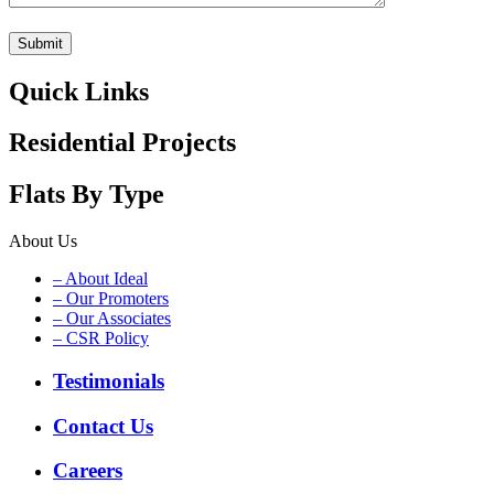
Quick Links
Residential Projects
Flats By Type
About Us
– About Ideal
– Our Promoters
– Our Associates
– CSR Policy
Testimonials
Contact Us
Careers