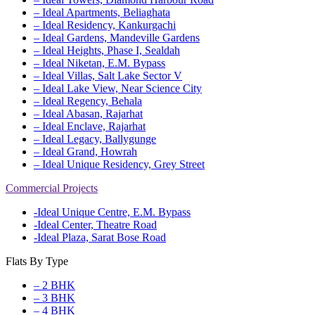
– Ideal Apartments, Beliaghata
– Ideal Residency, Kankurgachi
– Ideal Gardens, Mandeville Gardens
– Ideal Heights, Phase I, Sealdah
– Ideal Niketan, E.M. Bypass
– Ideal Villas, Salt Lake Sector V
– Ideal Lake View, Near Science City
– Ideal Regency, Behala
– Ideal Abasan, Rajarhat
– Ideal Enclave, Rajarhat
– Ideal Legacy, Ballygunge
– Ideal Grand, Howrah
– Ideal Unique Residency, Grey Street
Commercial Projects
-Ideal Unique Centre, E.M. Bypass
-Ideal Center, Theatre Road
-Ideal Plaza, Sarat Bose Road
Flats By Type
– 2 BHK
– 3 BHK
– 4 BHK