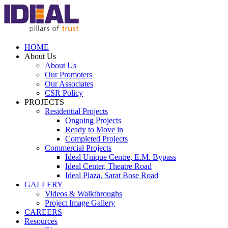
HOME
About Us
About Us
Our Promoters
Our Associates
CSR Policy
PROJECTS
Residential Projects
Ongoing Projects
Ready to Move in
Completed Projects
Commercial Projects
Ideal Unique Centre,
E.M. Bypass
Ideal Center,
Theatre Road
Ideal Plaza,
Sarat Bose Road
GALLERY
Videos & Walkthroughs
Project Image Gallery
CAREERS
Resources