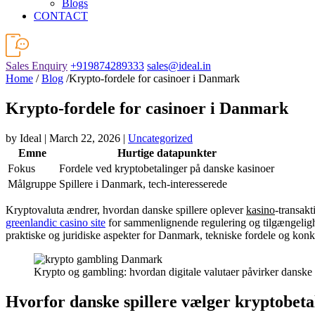
Blogs
CONTACT
Sales Enquiry
+919874289333
sales@ideal.in
Home
/
Blog
/Krypto-fordele for casinoer i Danmark
Krypto-fordele for casinoer i Danmark
by Ideal | March 22, 2026 |
Uncategorized
Emne
Hurtige datapunkter
Fokus
Fordele ved kryptobetalinger på danske kasinoer
Målgruppe
Spillere i Danmark, tech-interesserede
Kryptovaluta ændrer, hvordan danske spillere oplever
kasino
-transakt
greenlandic casino site
for sammenlignende regulering og tilgængelighe
praktiske og juridiske aspekter for Danmark, tekniske fordele og konkre
Krypto og gambling: hvordan digitale valutaer påvirker danske s
Hvorfor danske spillere vælger kryptobeta