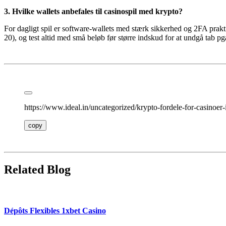
3. Hvilke wallets anbefales til casinospil med krypto?
For dagligt spil er software-wallets med stærk sikkerhed og 2FA prakt
20), og test altid med små beløb før større indskud for at undgå tab pg
https://www.ideal.in/uncategorized/krypto-fordele-for-casinoer
copy
Related Blog
Dépôts Flexibles 1xbet Casino