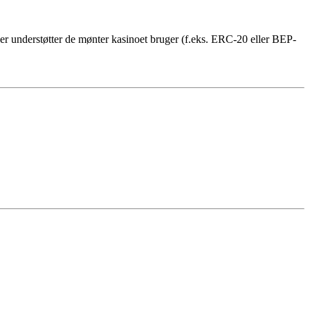
der understøtter de mønter kasinoet bruger (f.eks. ERC-20 eller BEP-