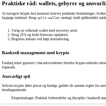
Praktiske råd: wallets, gebyrer og ansvarlig
At navigere krypto hos kasinoer kræver praktiske beslutninger: hvilken 
hyppige indskud. Brug
strategi: hold spillemidler ads
split-wallet
Vælg en velkendt wallet med recovery seed.
Brug 2FA og hold firmware opdateret.
Begræns indsats ved høje kursudsving.
Bankroll management med krypto
Fastlæg klare grænser i fiat-ækvivalenter fremfor krypto-enheder alen
regneark.
Ansvarligt spil
Selvom krypto føles privat og hurtigt, gælder de samme regler for ansv
betalingsmetode.
Ekspertudsagn: Praktisk forberedelse og disciplin i bankroll ma