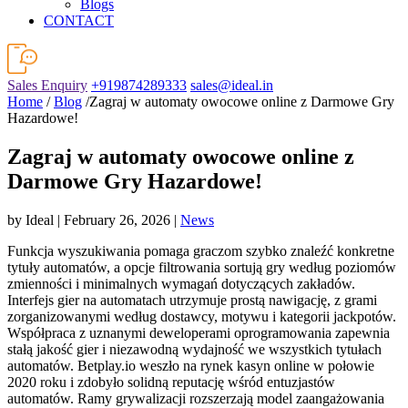
Blogs
CONTACT
Sales Enquiry
+919874289333
sales@ideal.in
Home
/
Blog
/Zagraj w automaty owocowe online z Darmowe Gry
Hazardowe!
Zagraj w automaty owocowe online z
Darmowe Gry Hazardowe!
by Ideal | February 26, 2026 |
News
Funkcja wyszukiwania pomaga graczom szybko znaleźć konkretne
tytuły automatów, a opcje filtrowania sortują gry według poziomów
zmienności i minimalnych wymagań dotyczących zakładów.
Interfejs gier na automatach utrzymuje prostą nawigację, z grami
zorganizowanymi według dostawcy, motywu i kategorii jackpotów.
Współpraca z uznanymi deweloperami oprogramowania zapewnia
stałą jakość gier i niezawodną wydajność we wszystkich tytułach
automatów. Betplay.io weszło na rynek kasyn online w połowie
2020 roku i zdobyło solidną reputację wśród entuzjastów
automatów. Ramy grywalizacji rozszerzają model zaangażowania