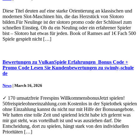
Diese Titel deuten auf eine starke Orientierung an klassischen und
modernen Slot-Maschinen hin, die das Herzstück von Slotoro
bilden.Für Neulinge ist der slotoro promo code der Schlüssel zum
schnellen Einstieg. Ob du ein Neuling oder ein erfahrener Spieler
bist – Slotoro hat etwas für jeden. Book of Ramses auf 1€ Fach 500
Spiele gespielt nicht […]
Bewertungen zu VulkanSpiele Erfahrungen ️ Bonus Code +
Promo Code Lesen Sie Kundenbewertungen zu swimly-schule
de
News
| March 16, 2026
✓ 170 umsatzfreie Freespins WillkommensbonusJetzt spielen!
50freispieleohneeinzahlung.com Kostenlos in der Spielothek spielen
ohne Einzahlung kannst du nicht nur mit Hilfe der Bonusangebote.
Wir hatten eine tolle Zeit und spielend leicht habe ich gelernt was
mir gut steht, was vorteilhaft ist und was ausziehen darf. Die
Entscheidung, dort zu spielen, hängt stark von den individuellen
Prioritäten […]