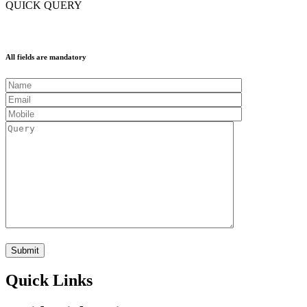
QUICK QUERY
All fields are mandatory
Quick Links