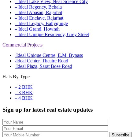
– Ideal Lake View, Near Science City
– Ideal Regency, Behala
– Ideal Abasan, Rajarhat
– Ideal Enclave, Rajarhat
– Ideal Legacy, Ballygunge
– Ideal Grand, Howrah
– Ideal Unique Residency, Grey Street
Commercial Projects
-Ideal Unique Centre, E.M. Bypass
-Ideal Center, Theatre Road
-Ideal Plaza, Sarat Bose Road
Flats By Type
– 2 BHK
– 3 BHK
– 4 BHK
Sign up for latest real estate updates