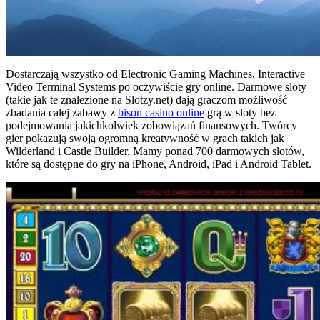
Dostarczają wszystko od Electronic Gaming Machines, Interactive
Video Terminal Systems po oczywiście gry online. Darmowe sloty
(takie jak te znalezione na Slotzy.net) dają graczom możliwość
zbadania całej zabawy z
bison casino online
grą w sloty bez
podejmowania jakichkolwiek zobowiązań finansowych. Twórcy
gier pokazują swoją ogromną kreatywność w grach takich jak
Wilderland i Castle Builder. Mamy ponad 700 darmowych slotów,
które są dostępne do gry na iPhone, Android, iPad i Android Tablet.