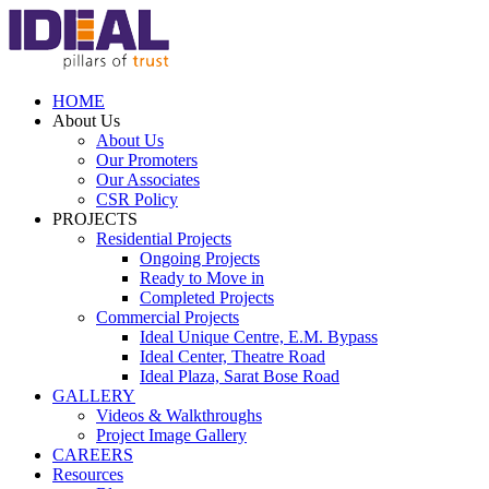
HOME
About Us
About Us
Our Promoters
Our Associates
CSR Policy
PROJECTS
Residential Projects
Ongoing Projects
Ready to Move in
Completed Projects
Commercial Projects
Ideal Unique Centre,
E.M. Bypass
Ideal Center,
Theatre Road
Ideal Plaza,
Sarat Bose Road
GALLERY
Videos & Walkthroughs
Project Image Gallery
CAREERS
Resources