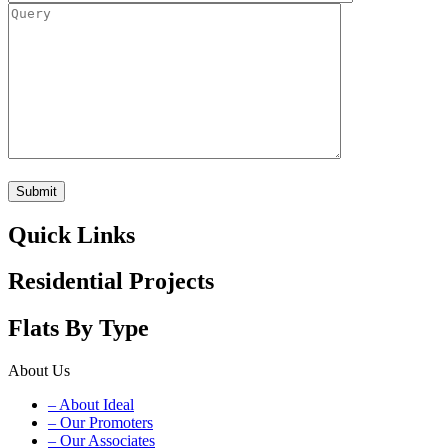
Quick Links
Residential Projects
Flats By Type
About Us
– About Ideal
– Our Promoters
– Our Associates