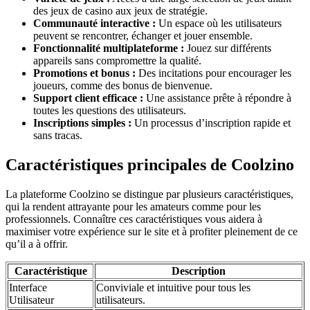
des jeux de casino aux jeux de stratégie.
Communauté interactive :
Un espace où les utilisateurs
peuvent se rencontrer, échanger et jouer ensemble.
Fonctionnalité multiplateforme :
Jouez sur différents
appareils sans compromettre la qualité.
Promotions et bonus :
Des incitations pour encourager les
joueurs, comme des bonus de bienvenue.
Support client efficace :
Une assistance prête à répondre à
toutes les questions des utilisateurs.
Inscriptions simples :
Un processus d’inscription rapide et
sans tracas.
Caractéristiques principales de Coolzino
La plateforme Coolzino se distingue par plusieurs caractéristiques,
qui la rendent attrayante pour les amateurs comme pour les
professionnels. Connaître ces caractéristiques vous aidera à
maximiser votre expérience sur le site et à profiter pleinement de ce
qu’il a à offrir.
Caractéristique
Description
Interface
Conviviale et intuitive pour tous les
Utilisateur
utilisateurs.