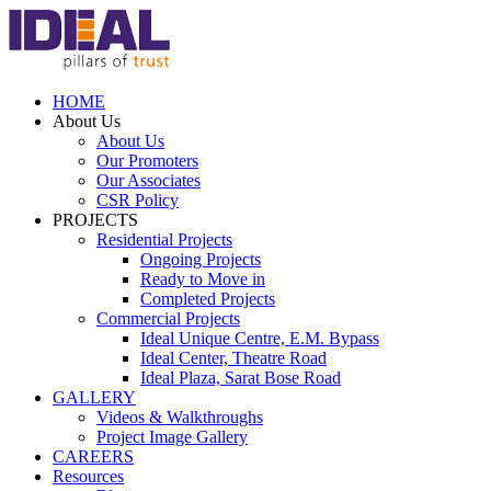
HOME
About Us
About Us
Our Promoters
Our Associates
CSR Policy
PROJECTS
Residential Projects
Ongoing Projects
Ready to Move in
Completed Projects
Commercial Projects
Ideal Unique Centre,
E.M. Bypass
Ideal Center,
Theatre Road
Ideal Plaza,
Sarat Bose Road
GALLERY
Videos & Walkthroughs
Project Image Gallery
CAREERS
Resources