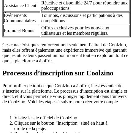
Réactive et disponible 24/7 pour répondre aux
Assistance Client
préoccupations.
Événements
Tournois, discussions et participations à des
Communautaires
compétitions.
Offres exclusives pour les nouveaux
Promo et Bonus
utilisateurs et les membres réguliers.
Ces caractéristiques renforcent non seulement l’attrait de Coolzino,
mais elles offrent également une expérience immersive qui garantit
que les utilisateurs passent un bon moment tout en explorant tout ce
que la plateforme a à offrir.
Processus d’inscription sur Coolzino
Pour profiter de tout ce que Coolzino a à offrir, il est essentiel de
s’inscrire sur la plateforme. Le processus d’inscription est simple et
direct, et il vous permet de vous plonger rapidement dans l’univers
de Coolzino. Voici les étapes à suivre pour créer votre compte.
Visitez le site officiel de Coolzino.
Cliquez sur le bouton “Inscription” situé en haut à
droite de la page.