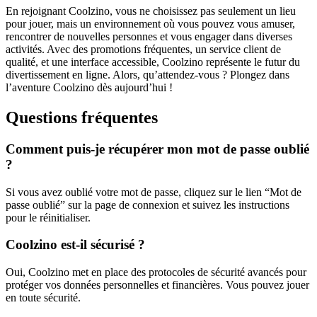
En rejoignant Coolzino, vous ne choisissez pas seulement un lieu
pour jouer, mais un environnement où vous pouvez vous amuser,
rencontrer de nouvelles personnes et vous engager dans diverses
activités. Avec des promotions fréquentes, un service client de
qualité, et une interface accessible, Coolzino représente le futur du
divertissement en ligne. Alors, qu’attendez-vous ? Plongez dans
l’aventure Coolzino dès aujourd’hui !
Questions fréquentes
Comment puis-je récupérer mon mot de passe oublié
?
Si vous avez oublié votre mot de passe, cliquez sur le lien “Mot de
passe oublié” sur la page de connexion et suivez les instructions
pour le réinitialiser.
Coolzino est-il sécurisé ?
Oui, Coolzino met en place des protocoles de sécurité avancés pour
protéger vos données personnelles et financières. Vous pouvez jouer
en toute sécurité.